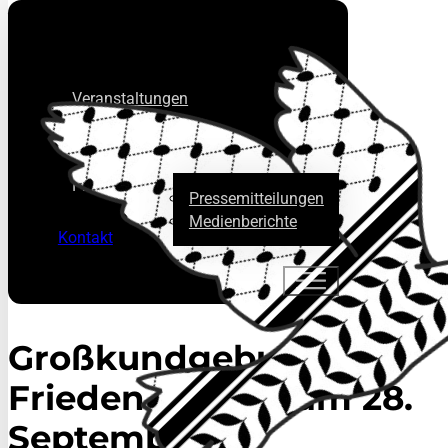
Veranstaltungen
Über uns
Presse
Pressemitteilungen
Medienberichte
Kontakt
Großkundgebung für
Frieden in Gaza am 28.
September