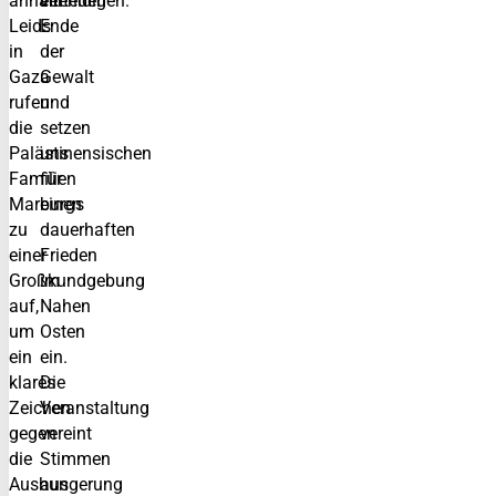
anhaltenden
ein
verteidigen.
Leids
Ende
in
der
Gaza
Gewalt
rufen
und
die
setzen
Palästinensischen
uns
Familien
für
Marburgs
einen
zu
dauerhaften
einer
Frieden
Großkundgebung
im
auf,
Nahen
um
Osten
ein
ein.
klares
Die
Zeichen
Veranstaltung
gegen
vereint
die
Stimmen
Aushungerung
aus