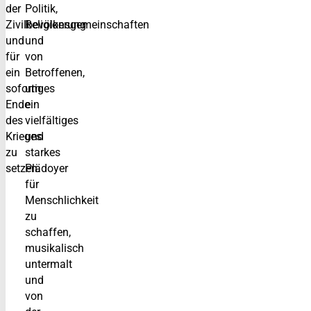
der
Politik,
Zivilbevölkerung
Religionsgemeinschaften
und
und
für
von
ein
Betroffenen,
sofortiges
um
Ende
ein
des
vielfältiges
Krieges
und
zu
starkes
setzen.
Plädoyer
für
Menschlichkeit
zu
schaffen,
musikalisch
untermalt
und
von