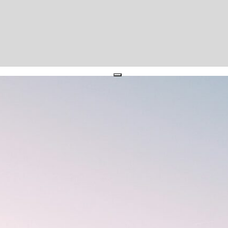
close
s Postfach
staltungsankündigungen und
Gemeinschaft – garantiert