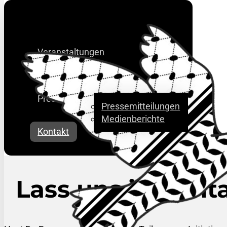
Veranstaltungen
Über uns
Presse
Pressemitteilungen
Medienberichte
Kontakt
Lass uns in Konta