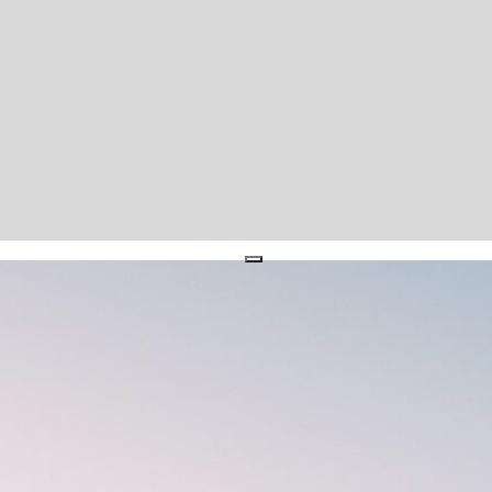
close
s Postfach
staltungsankündigungen und
Gemeinschaft – garantiert